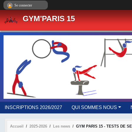
Panneau de gestion des cookies
Se connecter
GYM'PARIS 15
INSCRIPTIONS 2026/2027
QUI SOMMES NOUS
Accueil
2025-2026
Les news
GYM PARIS 15 - TESTS DE SE