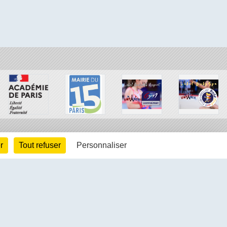
r
Tout refuser
Personnaliser
arte cookies
Gestion des cookies
s légales
Signaler un contenu inapproprié