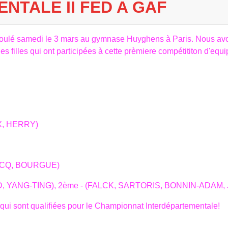
NTALE II FED A GAF
éroulé samedi le 3 mars au gymnase Huyghens à Paris. Nous a
les filles qui ont participées à cette prèmiere compétititon d'equi
X, HERRY)
ANCQ, BOURGUE)
AJED, YANG-TING), 2ème - (FALCK, SARTORIS, BONNIN-ADAM
 qui sont qualifiées pour le Championnat Interdépartementale!