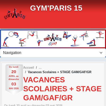
Panneau de gestion des cookies
GYM'PARIS 15
Du
lundi
Accueil
20
Vacances Scolaires + STAGE GAM/GAF/GR
AVRIL
au
VACANCES
dimanche
03
SCOLAIRES + STAGE
MAI
2026
GAM/GAF/GR
Du
lundi
20
avril
au
dimanche
03
mai
2026