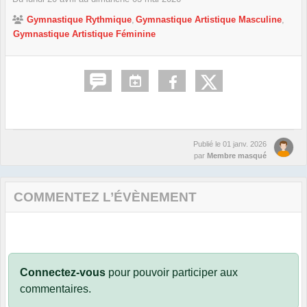
Gymnastique Rythmique
Gymnastique Artistique Masculine
Gymnastique Artistique Féminine
Publié le
01 janv. 2026
par
Membre masqué
COMMENTEZ L’ÉVÈNEMENT
Connectez-vous
pour pouvoir participer aux
commentaires.