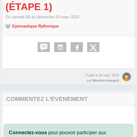
(ÉTAPE 1)
Du
samedi
09
au
dimanche
10
mars
2024
Gymnastique Rythmique
Publié le
04 sept. 2023
par
Membre masqué
COMMENTEZ L’ÉVÈNEMENT
Connectez-vous
pour pouvoir participer aux