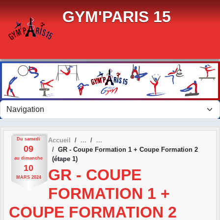
Panneau de gestion des cookies
GYM'PARIS 15
Du
samedi
Accueil
09
GR - Coupe Formation 1 + Coupe Formation 2
(étape 1)
au
dimanche
10
GR - COUPE
MARS
2024
FORMATION 1 +
COUPE FORMATION 2