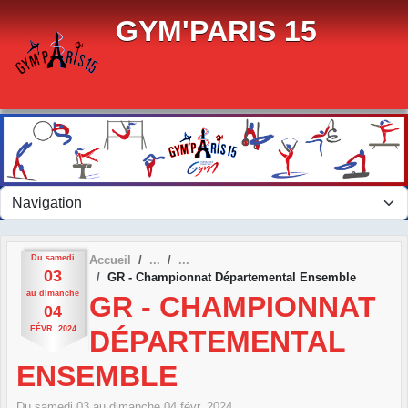
Panneau de gestion des cookies
GYM'PARIS 15
Du
samedi
Accueil
03
GR - Championnat Départemental Ensemble
au
dimanche
GR - CHAMPIONNAT
04
FÉVR.
2024
DÉPARTEMENTAL
ENSEMBLE
Du
samedi
03
au
dimanche
04
févr.
2024