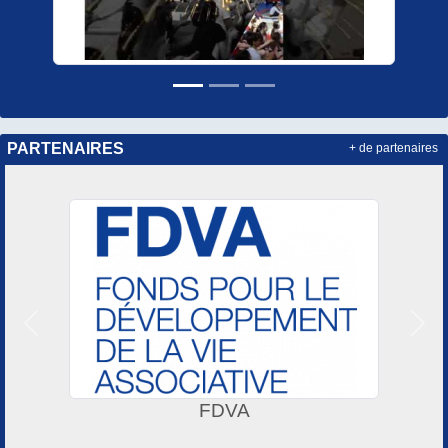
PARTENAIRES
+ de partenaires
Précedent
Suiv
FDVA