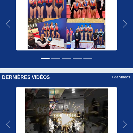
Précedent
Sui
DERNIÈRES VIDÉOS
+ de videos
Précedent
Sui