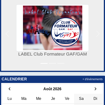
Précedent
Suiv
LABEL Club Formateur GAF/GAM
CALENDRIER
+ d'évènements
Août 2026
Lu
Ma
Me
Je
Ve
Sa
Di